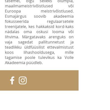
tasemel, olgu selleks olümpia,
maailmameistrivõistlused või
Euroopa meistrivõistlused.
Esmajärgus soovib akadeemia
fokusseerida regulaarsetele
treenijatele, kes hakkaksid kord-kaks
nädalas oma oskusi looma või
lihvima. Märgatavaks arenguks on
vaja sagedat pallitunnetust ja
teadlikku üldfüüsilist ettevalmistust
koos lihashooldusega, mille
tagamise poole tulevikus ka Volle
Akadeemia püüdleb.
OLLE VOLLE AKADEEMIAS TOIMUVAGA
KURSIS