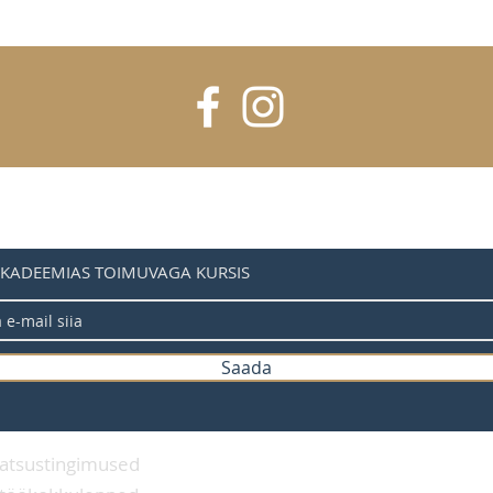
AKADEEMIAS TOIMUVAGA KURSIS
Saada
aatsustingimused